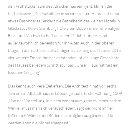
den Frühstücksraum des „Brückenhauses“ geht, klirren die
Kaffeetassen. „Die Fußböden in so einem alten Haus sind schon
etwas Besonderes“, erklärt die Betreiberin des kleinen Hotels in
Glückstadt (Kreis Steinburg). Die alten Böden in der ehemaligen
Bier- und Milchwirtschaft aus dem 17. Jahrhundert sind
außergewöhnlich beweglich für ihr Alter. Auch in der oberen
Etage, in der nach der aufwändigen Sanierung des Hauses 2015
vier weitere Doppelzimmer entstanden, ist die lange Geschichte
des Hauses bei jedem Schritt spürbar. „Unser Haus hat fast ein
bisschen Seegang.“
Das kennt auch Vera Detlefsen. Die Architektin hat vor sechs
Jahren ein Altstadthaus in Lübeck gekauft, Ersterwähnung 1309.
„Von der Vorstellung, in einem Wohnraum gäbe es immer rechte
Winkel, muss man sich verabschieden“, sagt sie. Nicht immer
ließen sich Wände und Böden nachträglich ausgleichen. „Da
werden eben die Möbel angepasst.“