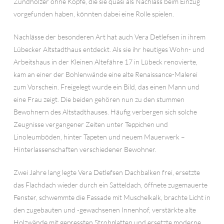
Zündhölzer ohne Köpfe, die sie quasi als Nachlass beim Einzug
vorgefunden haben, könnten dabei eine Rolle spielen.
Nachlässe der besonderen Art hat auch Vera Detlefsen in ihrem
Lübecker Altstadthaus entdeckt. Als sie ihr heutiges Wohn- und
Arbeitshaus in der Kleinen Altefähre 17 in Lübeck renovierte,
kam an einer der Bohlenwände eine alte Renaissance-Malerei
zum Vorschein. Freigelegt wurde ein Bild, das einen Mann und
eine Frau zeigt. Die beiden gehören nun zu den stummen
Bewohnern des Altstadthauses. Häufig verbergen sich solche
Zeugnisse vergangener Zeiten unter Teppichen und
Linoleumböden, hinter Tapeten und neuem Mauerwerk –
Hinterlassenschaften verschiedener Bewohner.
Zwei Jahre lang legte Vera Detlefsen Dachbalken frei, ersetzte
das Flachdach wieder durch ein Satteldach, öffnete zugemauerte
Fenster, schwemmte die Fassade mit Muschelkalk, brachte Licht in
den zugebauten und -gewachsenen Innenhof, verstärkte alte
Holzwände mit gepressten Strohplatten und ersetzte moderne