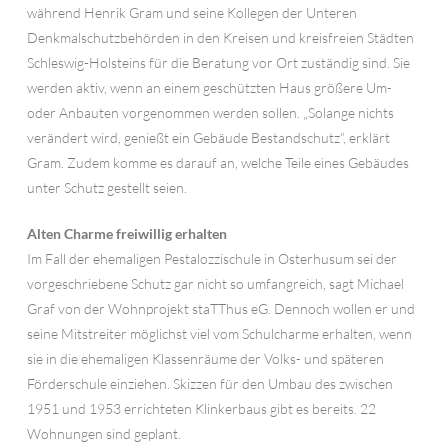
während Henrik Gram und seine Kollegen der Unteren
Denkmalschutzbehörden in den Kreisen und kreisfreien Städten
Schleswig-Holsteins für die Beratung vor Ort zuständig sind. Sie
werden aktiv, wenn an einem geschützten Haus größere Um-
oder Anbauten vorgenommen werden sollen. „Solange nichts
verändert wird, genießt ein Gebäude Bestandschutz“, erklärt
Gram. Zudem komme es darauf an, welche Teile eines Gebäudes
unter Schutz gestellt seien.
Alten Charme freiwillig erhalten
Im Fall der ehemaligen Pestalozzischule in Osterhusum sei der
vorgeschriebene Schutz gar nicht so umfangreich, sagt Michael
Graf von der Wohnprojekt staTThus eG. Dennoch wollen er und
seine Mitstreiter möglichst viel vom Schulcharme erhalten, wenn
sie in die ehemaligen Klassenräume der Volks- und späteren
Förderschule einziehen. Skizzen für den Umbau des zwischen
1951 und 1953 errichteten Klinkerbaus gibt es bereits. 22
Wohnungen sind geplant.