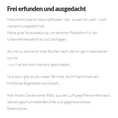
Frei erfunden und ausgedacht
Manchmal habe ich Geschäftsideen, die - soweit ich weiß - noch
niemand umgesetzt hat.
Keine gute Voraussetzung, um sie einer Redaktion für ein
Unternehmensporträt vorzuschlagen.
Ab und zu denke ich über Bücher nach, die ich gern rezensieren
würde
– nur hat sie noch niemand geschrieben.
Und dann gibt es die realen Termine, die im Nachhinein ein
fröhliches Eigenleben entwickeln...
Hier finden Sie alle einen Platz: aus der Luft gegriffene Interviews,
(etwas) geschummelte Berichte und gegenstandslose
Rezensionen.