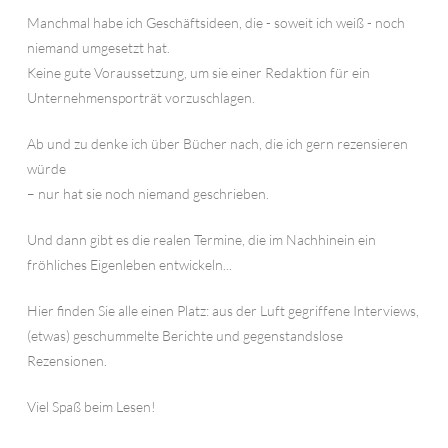
Manchmal habe ich Geschäftsideen, die - soweit ich weiß - noch
niemand umgesetzt hat.
Keine gute Voraussetzung, um sie einer Redaktion für ein
Unternehmensporträt vorzuschlagen.
Ab und zu denke ich über Bücher nach, die ich gern rezensieren
würde
– nur hat sie noch niemand geschrieben.
Und dann gibt es die realen Termine, die im Nachhinein ein
fröhliches Eigenleben entwickeln...
Hier finden Sie alle einen Platz: aus der Luft gegriffene Interviews,
(etwas) geschummelte Berichte und gegenstandslose
Rezensionen.
Viel Spaß beim Lesen!