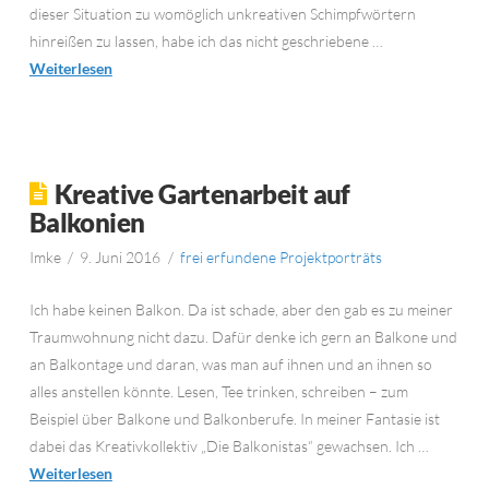
dieser Situation zu womöglich unkreativen Schimpfwörtern
hinreißen zu lassen, habe ich das nicht geschriebene …
Weiterlesen
Kreative Gartenarbeit auf
Balkonien
Imke
9. Juni 2016
frei erfundene Projektporträts
Ich habe keinen Balkon. Da ist schade, aber den gab es zu meiner
Traumwohnung nicht dazu. Dafür denke ich gern an Balkone und
an Balkontage und daran, was man auf ihnen und an ihnen so
alles anstellen könnte. Lesen, Tee trinken, schreiben – zum
Beispiel über Balkone und Balkonberufe. In meiner Fantasie ist
dabei das Kreativkollektiv „Die Balkonistas“ gewachsen. Ich …
Weiterlesen