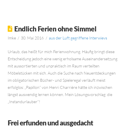
Endlich Ferien ohne Simmel
Imke
30. Mai 2016
aus der Luft gegriffene Interwievs
Urlaub, das heißt für mich Ferienwohnung. Häufig bringt diese
Entscheidung jedoch eine wenig erholsame Auseinandersetzung
mit aussortierten und unpraktisch im Raum verteilten
Möbelstücken mit sich. Auch die Suche nach Neuentdeckungen
im obligatorischen Bücher- und Spieleregal verläuft meist
erfolglos: „Papillon“ von Henri Charrière hätte ich inzwischen
längst auswendig lernen können. Mein Lösungsvorschlag: die
„Instandurlauber“!
Frei erfunden und ausgedacht