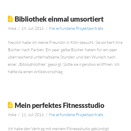
Bibliothek einmal umsortiert
Imke
19. Juli 2016
frei erfundene Projektporträts
Neulich habe ich meine Freundin in Köln besucht. Sie sortiert ihre
Bücher nach Farben. Ein paar gelbe Bücher haben für ein paar
überraschend unterhaltsame Stunden und den Wunsch nach
einer „Bibliophilothek“ gesorgt. Sollte sie irgendwo eröffnen: Ich
hätte da einen Artikelvorschlag.
Mein perfektes Fitnessstudio
Imke
11. Juli 2016
frei erfundene Projektporträts
Ich habe den Vertrag mit meinem Fitnessstudio gekündigt.