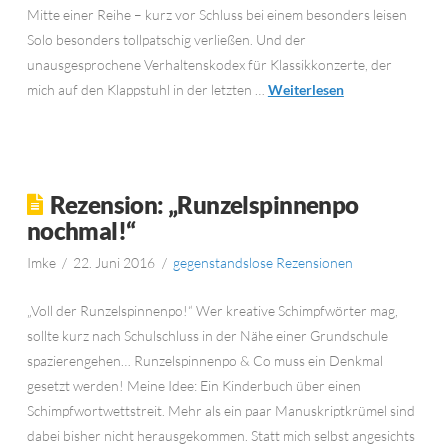
Mitte einer Reihe – kurz vor Schluss bei einem besonders leisen
Solo besonders tollpatschig verließen. Und der
unausgesprochene Verhaltenskodex für Klassikkonzerte, der
mich auf den Klappstuhl in der letzten …
Weiterlesen
Rezension: „Runzelspinnenpo
nochmal!“
Imke
22. Juni 2016
gegenstandslose Rezensionen
„Voll der Runzelspinnenpo!“ Wer kreative Schimpfwörter mag,
sollte kurz nach Schulschluss in der Nähe einer Grundschule
spazierengehen… Runzelspinnenpo & Co muss ein Denkmal
gesetzt werden! Meine Idee: Ein Kinderbuch über einen
Schimpfwortwettstreit. Mehr als ein paar Manuskriptkrümel sind
dabei bisher nicht herausgekommen. Statt mich selbst angesichts