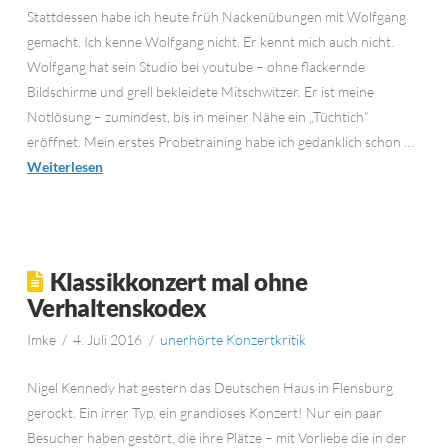
Stattdessen habe ich heute früh Nackenübungen mit Wolfgang
gemacht. Ich kenne Wolfgang nicht. Er kennt mich auch nicht.
Wolfgang hat sein Studio bei youtube – ohne flackernde
Bildschirme und grell bekleidete Mitschwitzer. Er ist meine
Notlösung – zumindest, bis in meiner Nähe ein „Tüchtich“
eröffnet. Mein erstes Probetraining habe ich gedanklich schon …
Weiterlesen
Klassikkonzert mal ohne
Verhaltenskodex
Imke
4. Juli 2016
unerhörte Konzertkritik
Nigel Kennedy hat gestern das Deutschen Haus in Flensburg
gerockt. Ein irrer Typ, ein grandioses Konzert! Nur ein paar
Besucher haben gestört, die ihre Plätze – mit Vorliebe die in der