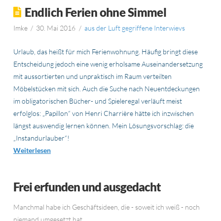
Endlich Ferien ohne Simmel
Imke
30. Mai 2016
aus der Luft gegriffene Interwievs
Urlaub, das heißt für mich Ferienwohnung. Häufig bringt diese
Entscheidung jedoch eine wenig erholsame Auseinandersetzung
mit aussortierten und unpraktisch im Raum verteilten
Möbelstücken mit sich. Auch die Suche nach Neuentdeckungen
im obligatorischen Bücher- und Spieleregal verläuft meist
erfolglos: „Papillon“ von Henri Charrière hätte ich inzwischen
längst auswendig lernen können. Mein Lösungsvorschlag: die
„Instandurlauber“!
Weiterlesen
Frei erfunden und ausgedacht
Manchmal habe ich Geschäftsideen, die - soweit ich weiß - noch
niemand umgesetzt hat.